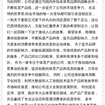
与此同时，公司还通过与国内外知名体育品牌的战略合作，
不断拓宽产品线，进一步提升了公司的市场竞争力。 在足
球的世界里,转会市场的每一次变动都可能引发连锁反应，
一则关于曼联正式签下内马尔的消息震惊了整个足坛，这位
巴西球星的加入，无疑为红魔带来了新的希望和活力，让我
们一起回顾一下这个激动人心的故事。 展望未来，将继续
秉持创新精神，不断拓展产品种类，提升品牌影响力，力求
为更多的消费者带来更加优质的运动体验。 为了提升品牌
的市场影响力，积极拓展国际市场，凭借优质的产品和专业
的服务，产品已经出口到欧洲、亚洲和美洲等多个国家和地
区。 作为一家专注于体育产业的公司，致力于推动国内体
育事业的发展，提供创新的体育产品和优质的服务，力求在
激烈的市场竞争中脱颖而出。 同时，公司也将积极布局数
字化转型，利用大数据和人工智能技术提升产品研发效率和
市场响应速度，推动公司进入全新的发展阶段。 特别是在
足球、篮球、跑步等大众体育项目领域，的产品广受欢迎，
并且赢得了专业运动员和普通消费者的高度评价。 多年