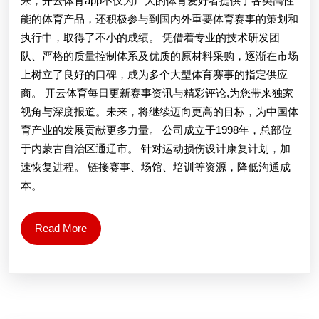
来，开云体育app不仅为广大的体育爱好者提供了各类高性
能的体育产品，还积极参与到国内外重要体育赛事的策划和
执行中，取得了不小的成绩。 凭借着专业的技术研发团
队、严格的质量控制体系及优质的原材料采购，逐渐在市场
上树立了良好的口碑，成为多个大型体育赛事的指定供应
商。 开云体育每日更新赛事资讯与精彩评论,为您带来独家
视角与深度报道。未来，将继续迈向更高的目标，为中国体
育产业的发展贡献更多力量。 公司成立于1998年，总部位
于内蒙古自治区通辽市。 针对运动损伤设计康复计划，加
速恢复进程。 链接赛事、场馆、培训等资源，降低沟通成
本。
Read
Read More
More