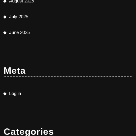
August 2025
July 2025
June 2025
Meta
Log in
Categories