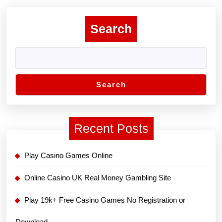
Search
Search
Recent Posts
Play Casino Games Online
Online Casino UK Real Money Gambling Site
Play 19k+ Free Casino Games No Registration or
Download